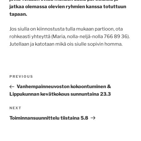
jatkaa olemassa olevien ryhmien kanssa totuttuun
tapaan.
Jos siulla on kiinnostusta tulla mukaan partioon, ota
rohkeasti yhteyttä (Maria, nolla-neljä-nolla 766 89 36).
Jutellaan ja katotaan mikä ois siulle sopivin homma.
Post
Previous
PREVIOUS
navigation
Post
Vanhempainneuvoston kokoontuminen &
Lippukunnan kevätkokous sunnuntaina 23.3
Next
NEXT
Post
Toiminnansuunnittelu tiistaina 5.8