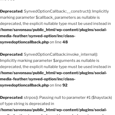
Deprecated
: SynvedOptionCallback::__construct(): Implicitly
marking parameter $callback_parameters as nullable is
deprecated, the explicit nullable type must be used instead in
/home/savonsau/public_html/wp-content/plugins/social-
media-feather/synved-option/inc/class-
synvedoptioncallback.php
on line
48
Deprecated
: SynvedOptionCallback::invoke_internal():
Implicitly marking parameter $arguments as nullable is
deprecated, the explicit nullable type must be used instead in
/home/savonsau/public_html/wp-content/plugins/social-
media-feather/synved-option/inc/class-
synvedoptioncallback.php
on line
92
Deprecated
: strpos(): Passing null to parameter #1 ($haystack)
of type string is deprecated in
/home/savonsau/public_html/wp-content/plugins/social-