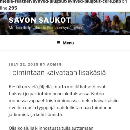
media-feather/synved-plugout/synved-plugout-core.php
on
line
295
Skip
SAVON SAUKOT
to
Meripartiolippukunta Saimaan sydämessä
content
Menu
POSTED
JULY 22, 2025
BY
ADMIN
ON
Toimintaan kaivataan lisäkäsiä
Kesää on vielä jäljellä, mutta meillä katseet ovat
tiukasti jo partiotoiminnan aloituksessa. Kuten
monessa vapaaehtoistoiminnassa, mekin kaivattaisiin
riveihin uusia tyyppejä mahdollistamaan toiminnan
jatkumista ja kehittämistä.
Olisiko siulla kiinnostusta tulla auttamaan