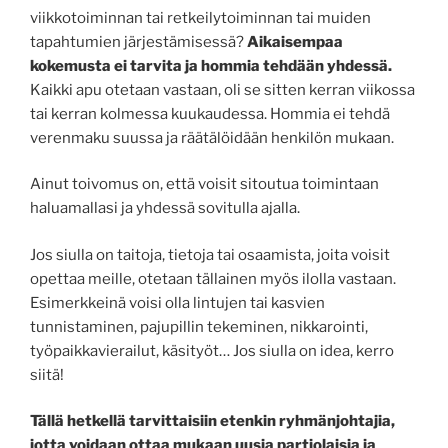
viikkotoiminnan tai retkeilytoiminnan tai muiden
tapahtumien järjestämisessä?
Aikaisempaa
kokemusta ei tarvita ja hommia tehdään yhdessä.
Kaikki apu otetaan vastaan, oli se sitten kerran viikossa
tai kerran kolmessa kuukaudessa. Hommia ei tehdä
verenmaku suussa ja räätälöidään henkilön mukaan.
Ainut toivomus on, että voisit sitoutua toimintaan
haluamallasi ja yhdessä sovitulla ajalla.
Jos siulla on taitoja, tietoja tai osaamista, joita voisit
opettaa meille, otetaan tällainen myös ilolla vastaan.
Esimerkkeinä voisi olla lintujen tai kasvien
tunnistaminen, pajupillin tekeminen, nikkarointi,
työpaikkavierailut, käsityöt… Jos siulla on idea, kerro
siitä!
Tällä hetkellä tarvittaisiin etenkin ryhmänjohtajia,
jotta voidaan ottaa mukaan uusia partiolaisia ja